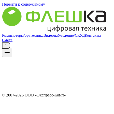
Перейти к содержимому
Компания «Флешка» в Тамбове — это
Компьютеры/оргтехника
Видеонаблюдение/СКУД
Контакты
Смета
Новости
© 2007-2026 ООО «Экспресс-Комп»